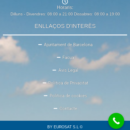
Horaris:
Dilluns - Divendres: 08:00 a 21:00 Dissabtes: 08:00 a 19:00
ENLLAÇOS D'INTERÈS
Ajuntament de Barcelona
Facua
Avís Legal
Política de Privacitat
Política de cookies
Contacte
BY EUROSAT S.L ©