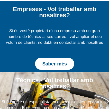
Empreses - Vol treballar amb
nosaltres?
Si és vosté propietari d’una empresa amb un gran
nombre de tècnics al seu càrrec i vol ampliar el seu
volum de clients, no dubti en contactar amb nosaltres
Saber més
Tècnics - Vol treballar amb
nosaltres?
Si és vostè un especialista en el sector de les reparacions
a domicili a Barcelona, no dubti a posar-se en contacte amb