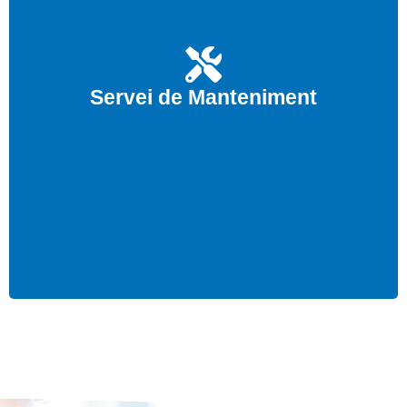
Realitzem el servei de manteniment d’instal·lacions
imprescindible per anticipar-nos a possibles avaries
Servei de Manteniment
futures del seu equip d’Aire Condicionat.