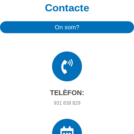
Contacte
On som?
TELÈFON:
931 838 829