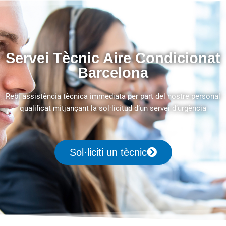
Servei Tècnic Aire Condicionat
Barcelona
Rebi assistència tècnica immediata per part del nostre personal
qualificat mitjançant la sol·licitud d’un servei d’urgència
Sol·liciti un tècnic