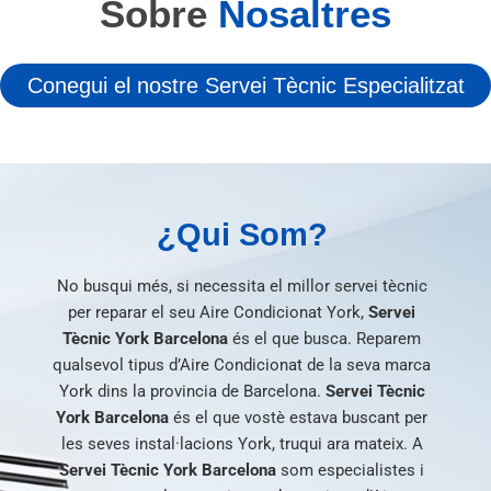
Sobre
Nosaltres
Conegui el nostre Servei Tècnic Especialitzat
¿Qui Som?
No busqui més, si necessita el millor servei tècnic
per reparar el seu Aire Condicionat York,
Servei
Tècnic York Barcelona
és el que busca. Reparem
qualsevol tipus d’Aire Condicionat de la seva marca
York dins la provincia de Barcelona.
Servei Tècnic
York Barcelona
és el que vostè estava buscant per
les seves instal·lacions York, truqui ara mateix. A
Servei Tècnic York Barcelona
som especialistes i