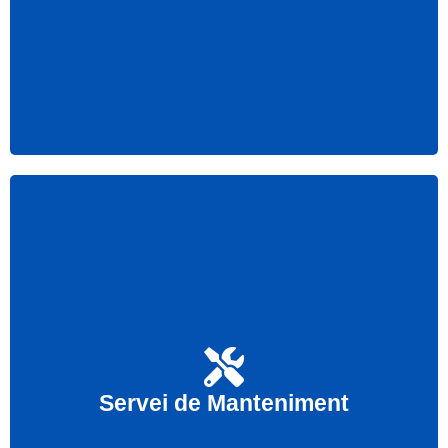
Realitzem el servei de manteniment d’instal·lacions
imprescindible per anticipar-nos a possibles avaries
Servei de Manteniment
futures del seu equip d’Aire Condicionat.