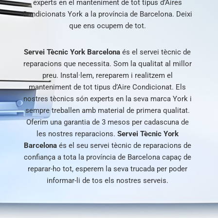
experts en el manteniment de tot tipus d’Aires
Condicionats York a la província de Barcelona. Deixi
que ens ocupem de tot.
Servei Tècnic York Barcelona
és el servei tècnic de
reparacions que necessita. Som la qualitat al millor
preu. Instal·lem, rereparem i realitzem el
manteniment de tot tipus d’Aire Condicionat. Els
nostres tècnics són experts en la seva marca York i
sempre treballen amb material de primera qualitat.
Oferim una garantia de 3 mesos per cadascuna de
les nostres reparacions.
Servei Tècnic York
Barcelona
és el seu servei tècnic de reparacions de
confiança a tota la província de Barcelona capaç de
reparar-ho tot, esperem la seva trucada per poder
informar-li de tos els nostres serveis.